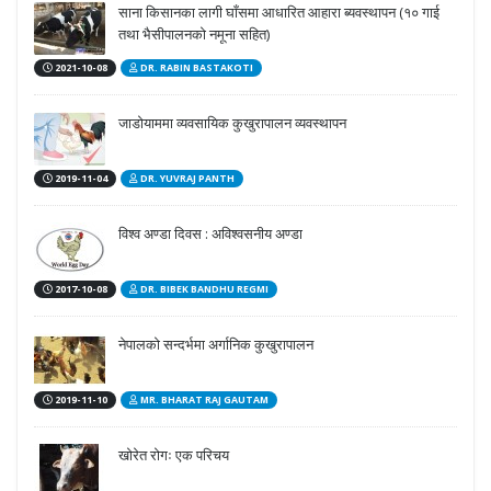
साना किसानका लागी घाँसमा आधारित आहारा ब्यवस्थापन (१० गाई
तथा भैसीपालनको नमूना सहित)
2021-10-08
DR. RABIN BASTAKOTI
जाडोयाममा व्यवसायिक कुखुरापालन व्यवस्थापन
2019-11-04
DR. YUVRAJ PANTH
विश्व अण्डा दिवस : अविश्वसनीय अण्डा
2017-10-08
DR. BIBEK BANDHU REGMI
नेपालको सन्दर्भमा अर्गानिक कुखुरापालन
2019-11-10
MR. BHARAT RAJ GAUTAM
खोरेत रोगः एक परिचय