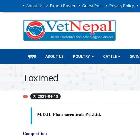
About Us
Expert Roster
Guest Post
Privacy Policy
गृहपृष्ठ
ABOUT US
POULTRY
CATTLE
SWIN
Toximed
2021-04-18
M.D.H. Pharmaceuticals Pvt.Ltd.
Composition