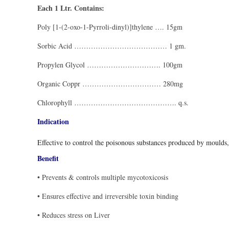
Each 1 Ltr. Contains:
Poly [1-(2-oxo-1-Pyrroli-dinyl)]thylene …. 15gm
Sorbic Acid ………………………………… 1 gm.
Propylen Glycol …………………………. 100gm
Organic Coppr …………………………… 280mg
Chlorophyll ……………………………………. q.s.
Indication
Effective to control the poisonous substances produced by moulds
Benefit
• Prevents & controls multiple mycotoxicosis
• Ensures effective and irreversible toxin binding
• Reduces stress on Liver