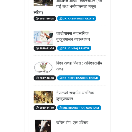
आधारित आहारा ब्यवस्थापन (१०
गाई तथा भैसीपालनको नमूना
सहित)
2021-10-08
DR. RABIN BASTAKOTI
जाडोयाममा व्यवसायिक
कुखुरापालन व्यवस्थापन
2019-11-04
DR. YUVRAJ PANTH
विश्व अण्डा दिवस : अविश्वसनीय
अण्डा
2017-10-08
DR. BIBEK BANDHU REGMI
नेपालको सन्दर्भमा अर्गानिक
कुखुरापालन
2019-11-10
MR. BHARAT RAJ GAUTAM
खोरेत रोगः एक परिचय