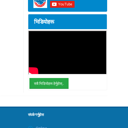
भिडियोहरू
सबै भिडियोहरू हेर्नुहोस्..
संपर्क गर्नुहोस