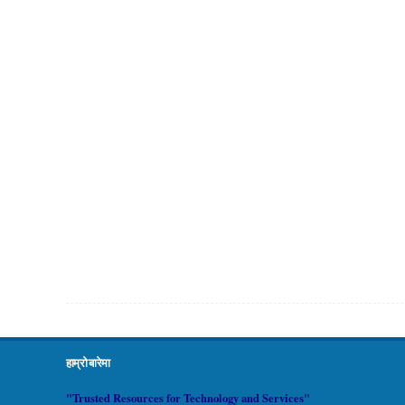
हाम्रो बारेमा
"Trusted Resources for Technology and Services"