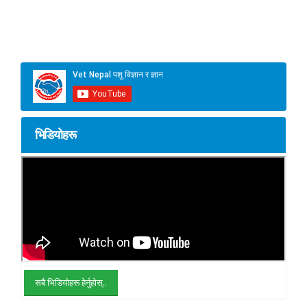
भिडियोहरू
सबै भिडियोहरू हेर्नुहोस्..