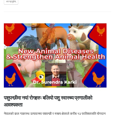
थप पढ्नुहोस्
पशुपन्छीमा नयां रोगहरुः बलियो पशु स्वास्थ्य प्रणालीको
आवश्यकता
नेपालको कुल गाह्रस्थ उत्पादनमा पशुपन्छी र मस्त्य क्षेत्रले करीब १३ प्रतिशतजति योगदान