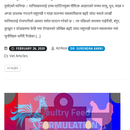
पुर्याएकोे मानिन्छ । मानिसहरुलाई उच्च प्रोटिनयुक्त पौष्टिक आहाराको रुपमा मासु, दूध, माछा र
अण्डा उपलब्ध गराउने पशुपन्छी र माछा पालनमा व्यवसायिकता बढ्दै जांदा यसले लाखौं
मानिसलाई रोजगारीको अवसर समेत प्रदान गरेको छ । तर पछिल्लो समयमा गाईभैंसी, बंगूर,
कुखुरा र घोडाहरुमा केहि नयां रोगहरुको जोखिम बढ्दै जांदा पशुपन्छी पालन व्यवसायमा नयां
चुनौतिहरु थपिदैं गैरहेका [...]
भेटनेपाल
FEBRUARY 26, 2020
DR. SURENDRA KARKI
Vet Articles
थप पढ्नुहोस्