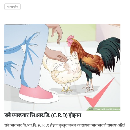
थप पढ्नुहोस्
सबै घ्यारघ्यार सि.आर.डि. (C.R.D) होइनन
सबै घ्यारघ्यार सि.आर.डि. (C.R.D) होइनन कुखुरा पालन ब्यवसायमा घ्यारघ्यारको समस्या अहिले