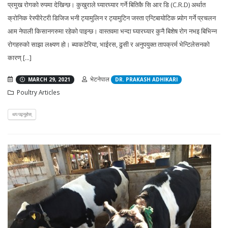
प्रमुख रोगको रुपमा देखिन्छ। कुखुराले घ्यारघ्यार गर्ने बितिकै सि आर डि (C.R.D) अर्थात
क्रोनिक रेस्पीरेटरी डिजिज भनी ट्यामुलिन र ट्यामुटिन जस्ता एन्टिबायोटिक प्र्योग गर्ने प्रचलन
आम नेपाली किसानगरुमा रहेको पाइन्छ। वास्तवमा भन्दा घ्यारघ्यार कुनै बिशेष रोग नभइ बिभिन्न
रोगहरुको साझा लक्ष्यण हो। ब्याकटेरिया, भाईरस, ढुसी र अनुपयुक्त तापक्रर्म भेन्टिलेसनको
कारण् [...]
भेटनेपाल
MARCH 29, 2021
DR. PRAKASH ADHIKARI
Poultry Articles
थप पढ्नुहोस्