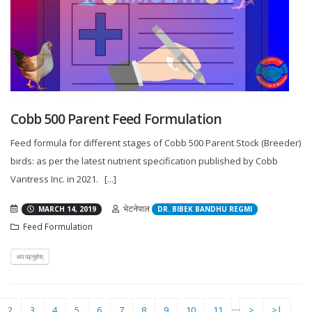
Cobb 500 Parent Feed Formulation
Feed formula for different stages of Cobb 500 Parent Stock (Breeder)
birds: as per the latest nutrient specification published by Cobb
Vantress Inc. in 2021. [...]
भेटनेपाल
MARCH 14, 2019
DR. BIBEK BANDHU REGMI
Feed Formulation
थप पढ्नुहोस्
....
urrent)
2
3
4
5
6
7
8
9
10
11
>
>|