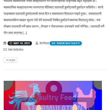
नेपालमा ब्याबसायिक रुपमा बाख्रापालन गर्ने किसानहरुको सङ्गख्या बढ्दै गइरहेको छ।
ब्याबसायिक बाख्रापालनमा परम्परागत शैलिबाट पाठापाठी हुर्काएजस्तै हुर्काउन सकिदैन। सानो
सङ्ख्यामा पाठापाठी हुर्काएजस्तो समय दिन र ब्यवस्थापन मिलाउन गाह्रो हुन्छ। जसकालागी
ब्यबस्थापकिय पक्षहरु सुधार गरी धेरै पाठापाठी जिबित हुर्काउने ब्यवस्था मिलाउनु पर्दछ। यस
लेखमा पाठापाठी मर्ने खास कारण , रोगहरु र रोकथामका उपायबारे चर्चा गरिनेछ। पाठापाठी मर्ने
रोग तथा कारणह [...]
भेटनेपाल
MAY 10, 2021
DR. RABIN BASTAKOTI
Vet Articles
थप पढ्नुहोस्