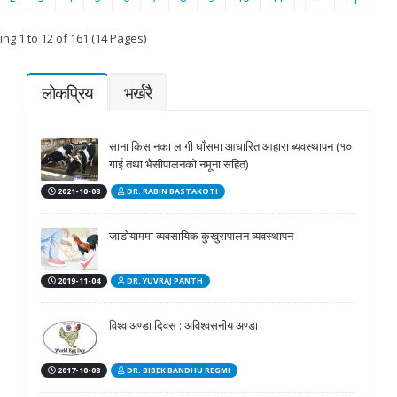
ng 1 to 12 of 161 (14 Pages)
लोकप्रिय
भर्खरै
साना किसानका लागी घाँसमा आधारित आहारा ब्यवस्थापन (१०
गाई तथा भैसीपालनको नमूना सहित)
2021-10-08
DR. RABIN BASTAKOTI
जाडोयाममा व्यवसायिक कुखुरापालन व्यवस्थापन
2019-11-04
DR. YUVRAJ PANTH
विश्व अण्डा दिवस : अविश्वसनीय अण्डा
2017-10-08
DR. BIBEK BANDHU REGMI