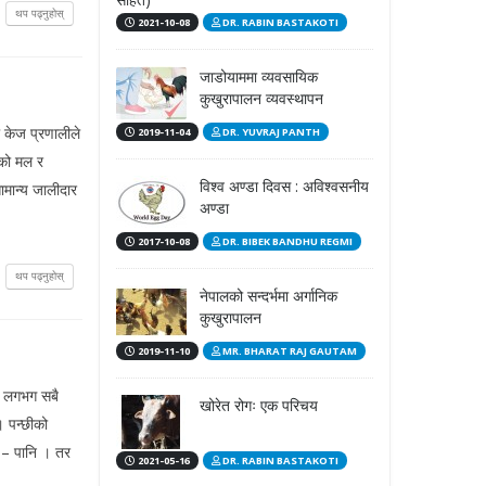
थप पढ्नुहोस्
2021-10-08
DR. RABIN BASTAKOTI
जाडोयाममा व्यवसायिक
कुखुरापालन व्यवस्थापन
ी केज प्रणालीले
2019-11-04
DR. YUVRAJ PANTH
ईको मल र
विश्व अण्डा दिवस : अविश्वसनीय
सामान्य जालीदार
अण्डा
2017-10-08
DR. BIBEK BANDHU REGMI
थप पढ्नुहोस्
नेपालको सन्दर्भमा अर्गानिक
कुखुरापालन
2019-11-10
MR. BHARAT RAJ GAUTAM
को लगभग सबै
खोरेत रोगः एक परिचय
। पन्छीको
ो – पानि । तर
2021-05-16
DR. RABIN BASTAKOTI