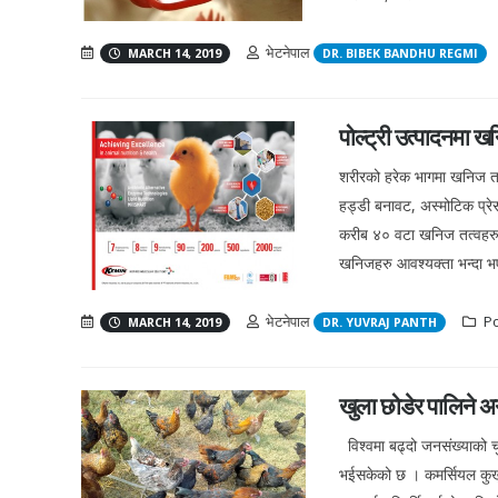
भेटनेपाल
MARCH 14, 2019
DR. BIBEK BANDHU REGMI
पोल्ट्री उत्पादनमा ख
शरीरको हरेक भागमा खनिज तत्
हड्डी बनावट, अस्मोटिक प्रेस
करीब ४० वटा खनिज तत्वहरु 
खनिजहरु आवश्यक्ता भन्दा भएम
भेटनेपाल
Po
MARCH 14, 2019
DR. YUVRAJ PANTH
खुला छोडेर पालिने 
विश्वमा बढ्दो जनसंख्याको च
भईसकेको छ । कमर्सियल कुखुर