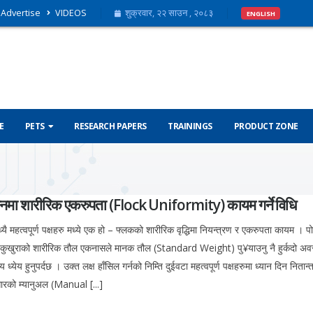
Advertise
VIDEOS
शुक्रवार, २२ साउन , २०८३
ENGLISH
E
PETS
RESEARCH PAPERS
TRAININGS
PRODUCT ZONE
बथानमा शारीरिक एकरुपता (Flock Uniformity) कायम गर्ने विधि
यै महत्वपूर्ण पक्षहरु मध्ये एक हो – फ्लकको शारीरिक वृद्धिमा नियन्त्रण र एकरुपता कायम । पोथ
सबै कुखुराको शारीरिक तौल एकनासले मानक तौल (Standard Weight) पु¥याउनु नै हुर्कदो अव
ेय हुनुपर्दछ । उक्त लक्ष हाँसिल गर्नको निम्ति दुईवटा महत्वपूर्ण पक्षहरुमा ध्यान दिन निता
ारको म्यानुअल (Manual [...]