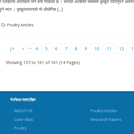
यो प्रक्रिया अपरिहार्य पनि बन्दै गैराहेको छ । करोडौं-अरबौंको संख्यामा कुखुरा पालिनुपर्ने आव
हुने भएन । कुखुरापालनको यो औधोगिक [...]
Poultry Articles
....
|<
<
4
5
6
7
8
9
10
11
12
1
Showing 157 to 161 of 161 (14 Pages)
भेटनेपाल सामग्रीहरु
ABOUT US
Poultry Articles
Color Atlas
Research Papers
Poultry