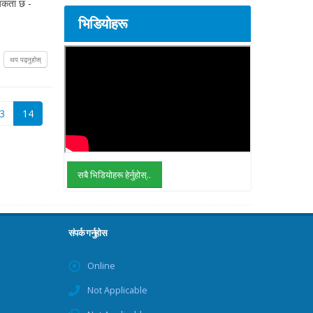
श्यकता छ -
भिडियोहरू
थप पढ्नुहोस्
(current)
3
14
सबै भिडियोहरू हेर्नुहोस्..
संपर्क गर्नुहोस
Online
Not Applicable