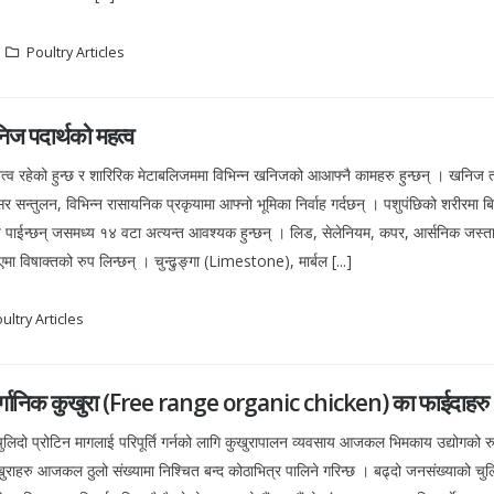
Poultry Articles
निज पदार्थको महत्व
व रहेको हुन्छ र शारिरिक मेटाबलिजममा विभिन्न खनिजको आआफ्नै कामहरु हुन्छन् । खनिज त
र सन्तुलन, विभिन्न रासायनिक प्रकृयामा आफ्नो भूमिका निर्वाह गर्दछन् । पशुपंछिको शरीरमा बि
पाईन्छन् जसमध्य १४ वटा अत्यन्त आवश्यक हुन्छन् । लिड, सेलेनियम, कपर, आर्सनिक जस्
ा विषाक्तको रुप लिन्छन् । चुन्ढुङ्गा (Limestone), मार्बल [...]
ultry Articles
अर्गानिक कुखुरा (Free range organic chicken) का फाईदाहरु
ुलिदो प्रोटिन मागलाई परिपूर्ति गर्नको लागि कुखुरापालन व्यवसाय आजकल भिमकाय उद्योगको रु
ाहरु आजकल ठुलो संख्यामा निश्चित बन्द कोठाभित्र पालिने गरिन्छ । बढ्दो जनसंख्याको चुलि