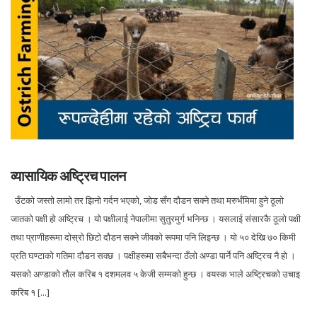
व्यासायिक अष्ट्रिच पालन
उँटको जस्तो लामो तर झिनो गर्दन भएको, जोड सँग दौडन सक्ने तथा मरुभँमिमा हुने ठूलो
जातको पक्षी हो अष्ट्रिच । यो पक्षीलाई नेपालीमा सुतुरमुर्ग भनिन्छ । यसलाई संसारकै ठूलो पक्षी
तथा प्राणीहरूमा दोस्रो छिटो दौडन सक्ने जीवको रूपमा पनि लिइन्छ । यो ५० देखि ७० किमी
प्रति घण्टाको गतिमा दौडन सक्छ । पक्षीहरूमा सबैभन्दा ठँलो अण्डा पार्ने पनि अष्ट्रिच नै हो ।
यसको अण्डाको तौल करिब १ दशमलव ५ केजी सम्मको हुन्छ । वयस्क भाले अष्ट्रिचको उचाइ
करिब १ [...]