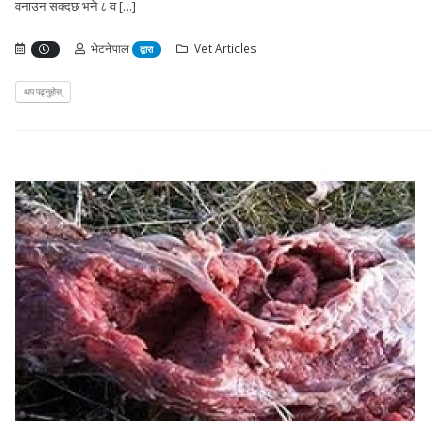
वनाउन सक्दछ भने ८ व [...]
भेटनेपाल
Vet Articles
द्वारा
थप पढ्नुहोस्