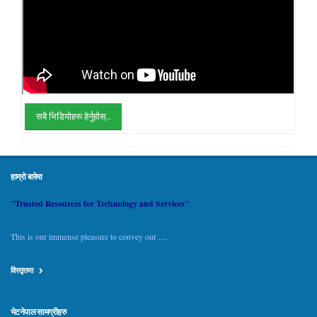
सबै भिडियोहरू हेर्नुहोस्..
हाम्रो बारेमा
"Trusted Resources for Technology and Services"
This is our immense pleasure to convey our ....
विस्तृतमा
भेटनेपाल सामग्रीहरु