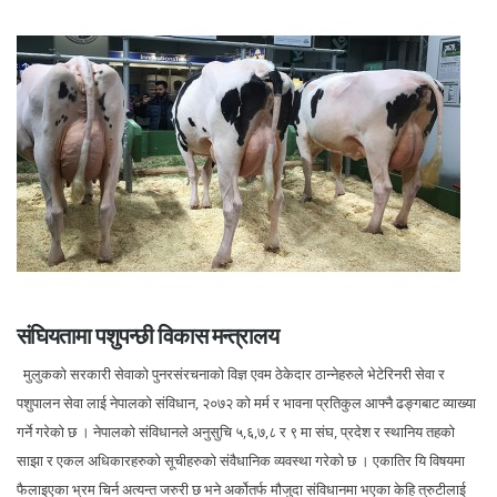
संघियतामा पशुपन्छी विकास मन्त्रालय
मुलुकको सरकारी सेवाको पुनरसंरचनाको विज्ञ एवम ठेकेदार ठान्नेहरुले भेटेरिनरी सेवा र
पशुपालन सेवा लाई नेपालको संविधान, २०७२ को मर्म र भावना प्रतिकुल आफ्नै ढङ्गबाट व्याख्या
गर्ने गरेको छ । नेपालको संविधानले अनुसुचि ५,६,७,८ र ९ मा संघ, प्रदेश र स्थानिय तहको
साझा र एकल अधिकारहरुको सूचीहरुको संवैधानिक व्यवस्था गरेको छ । एकातिर यि विषयमा
फैलाइएका भ्रम चिर्न अत्यन्त जरुरी छ भने अर्कोतर्फ मौजुदा संविधानमा भएका केहि त्रुटीलाई