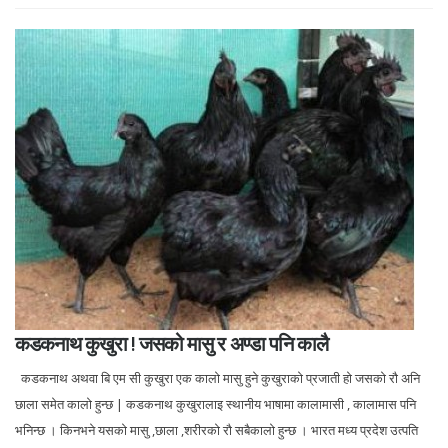
कडकनाथ कुखुरा ! जसको मासु र अण्डा पनि कालै
कडकनाथ अथवा बि एम सी कुखुरा एक कालो मासु हुने कुखुराको प्रजाती हो जसको रौ अनि
छाला समेत कालो हुन्छ | कडकनाथ कुखुरालाइ स्थानीय भाषामा कालामासी , कालामास पनि
भनिन्छ । किनभने यसको मासु ,छाला ,शरीरको रौ सबैकालो हुन्छ । भारत मध्य प्रदेश उत्पति