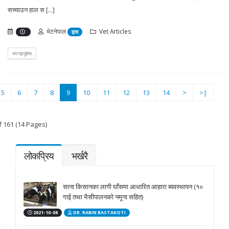
सच्याउन हाल स [...]
भेटनेपाल
Vet Articles
द्वारा
थप पढ्नुहोस्
(current)
5
6
7
8
9
10
11
12
13
14
>
>|
f 161 (14 Pages)
लोकप्रिय
भर्खरै
साना किसानका लागी घाँसमा आधारित आहारा ब्यवस्थापन (१०
गाई तथा भैसीपालनको नमूना सहित)
2021-10-08
DR. RABIN BASTAKOTI