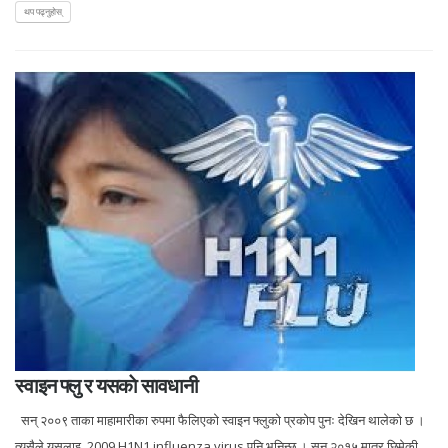
थप पढ्नुहोस्
स्वाइन फ्लु र यसकाे सावधानी
सन् २००९ ताका माहामारीका रुपमा फैलिएको स्वाइन फ्लुको प्रकोप पुनः देखिन थालेको छ ।
त्यसैले यसलाइ 2009 H1N1 influenza virus पनि भनिन्छ । सन् २०१५ मात्र छिमेकी