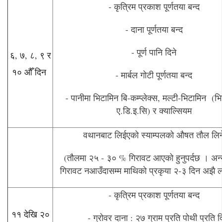
- कृत्रिम प्रकाश पूर्णतया बन्द
- दाना पूर्णतया बन्द
- पूर्ण पानि दिने
६, ७, ८, ९ र
१० औँ दिन
- मार्बल गोटी पूर्णतया बन्द
- पानीमा भिटामिन बि-कम्प्लेक्स, मल्टी-भिटामिन (भ
ए.डि.इ.सि) र क्याल्सियम
वथानबाट लिईएको स्याम्पलको औषत तौल लिन
(तौलमा २५ - ३० % गिरावट आएको हुनुपर्दछ । अन
गिरावट नआउँदासम्म माथिको प्रकृया २-३ दिन अझै लम्
- कृत्रिम प्रकाश पूर्णतया बन्द
११ देखि २०
- ग्रोवर दाना : २७ ग्राम प्रति पोथी प्रति 