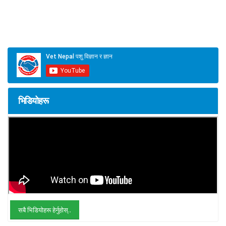
भिडियोहरू
सबै भिडियोहरू हेर्नुहोस्..