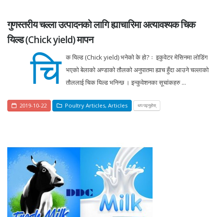
गुणस्तरीय चल्ला उत्पादनको लागि ह्याचारिमा अत्यावश्यक चिक
यिल्ड (Chick yield) मापन
चि
क यिल्ड (Chick yield) भनेको के हो? ः इकुवेटर मेसिनमा लोडिंग
भएको बेलाको अण्डाको तौलको अनुपातमा ह्याच हुँदा आउने चल्लाको
तौललाई चिक यिल्ड भनिन्छ । इन्कुवेशनका सूचांकहरु ...
2019-10-22
Poultry Articles
,
Articles
थप पढ्नुहोस्