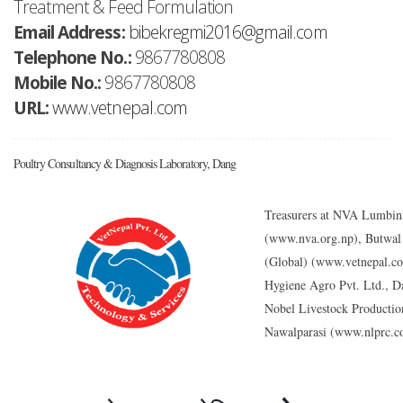
Treatment & Feed Formulation
Email Address:
bibekregmi2016@gmail.com
Telephone No.:
9867780808
Mobile No.:
9867780808
URL:
www.vetnepal.com
Poultry Consultancy & Diagnosis Laboratory, Dang
Treasurers
 at 
NVA Lumbini 
(www.nva.org.np), Butwal
(Global) (www.vetnepal.c
Hygiene Agro Pvt. Ltd., D
Nobel Livestock Productio
Nawalparasi (www.nlprc.c