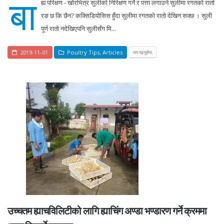
बा
ह्य परिक्षण - खोरभित्र सुलीको निरिक्षण गर्ने र पत्ता लगाउने सुलीमा रगतको रातो
रङ छ कि छैन? कक्सिडियोसिस हुँदा सुलीमा रगतको रातो देखिन सक्छ । सुली
पूर्ण रातो नदेखिएपनि सुलीसँग मि...
2019-11-01
Poultry Tips
,
Articles
थप पढ्नुहोस्
उच्चतम ह्याचविलिटीको लागि ह्याचिंग अण्डा भण्डारण गर्ने क्रममा