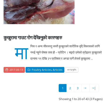
कुखुरामा गाउट रोग देखिनुको कारणहरु
मा
निस र अन्य जीवजन्तु जस्तै कुखुराको शारीरिक वृद्दि विकासको लागि
नभई नहुने पोषक तत्व हो – प्रोटिन । बढ्दो उमेको व्रोइलर कुखुराको
दानामा १९ देखि २१ प्रतिशत र अण्डा पार्ने लेयर्स कुखुरामा ...
2017-09-13
Poultry Articles
,
Articles
थप पढ्नुहोस्
(current)
1
2
3
>
>|
Showing 1 to 20 of 43 (3 Pages)