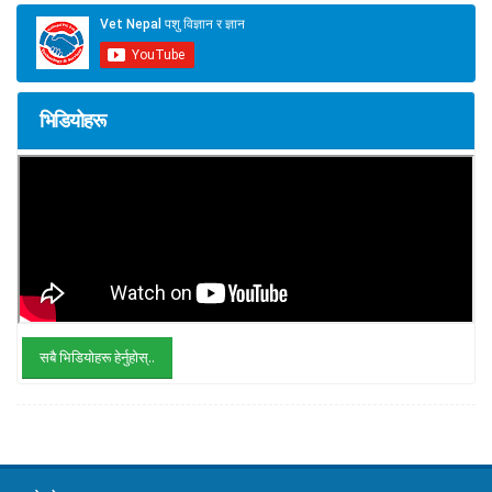
भिडियोहरू
सबै भिडियोहरू हेर्नुहोस्..