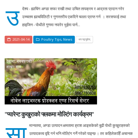
उ
देश्य - ह्याचिंग अण्डा सफा राखी तथा उचित तापक्रम र आद्रता प्रदान गरेर
उच्चतम ह्याचविलिटी र गुणस्तरीय एकदिने चल्ला प्राप्त गर्न । सरसफाई तथा
हाइजिन - पोथीले गुणमा नपारेर भुईमा पार्न...
2021-04-14
Poultry Tips
,
News
थप पढ्नुहोस्
"प्यारेन्ट कुखुराको फ्लकमा मोल्टिंग कार्यक्रम"
सा
मान्यतया, अण्डा उत्पादन क्षमतामा ह्राश आइसकेको बुढी पोथी कुखुराहरुको
उत्पादकत्व वृद्दि गर्न भनि मोल्टिंग गर्ने गरेको पाइन्छ । तर कहिलेकाहिँ अचानक