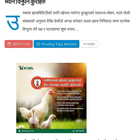
ध्यान दिनुपर्ने कुराहरु
उ
च्चतम ह्याचविलिटीको लागि खोरमा प्यारेन्ट कुखुराको स्वास्थ्य-पोषण, भाले-पोथी
संख्याको अनुपात देखि पोथीले अण्डा पारेबाट चल्ला ह्याच निस्किदा सम्म प्रत्येक
विन्दुमा धेरै पक्ष र पाटाहरुमा शुष्म रुपमा ...
2019-11-01
Poultry Tips
,
Articles
थप पढ्नुहोस्