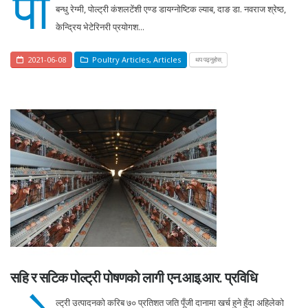
पो
बन्धु रेग्मी, पोल्ट्री कंशलटेंशी एण्ड डायग्नोष्टिक ल्याब, दाङ डा. नवराज श्रेष्ठ,
केन्द्रिय भेटेरिनरी प्रयोगश...
2021-06-08
Poultry Articles
,
Articles
थप पढ्नुहोस्
सहि र सटिक पोल्ट्री पोषणको लागी एन.आइ.आर. प्रविधि
ल्ट्री उत्पादनको करिब ७० प्रतिशत जति पूँजी दानामा खर्च हुने हुँदा अहिलेको