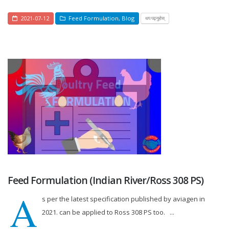
2021-07-12
Feed Formulation
,
Blog
थप पढ्नुहोस्
Feed Formulation (Indian River/Ross 308 PS)
A
s per the latest specification published by aviagen in
2021. can be applied to Ross 308 PS too. ...