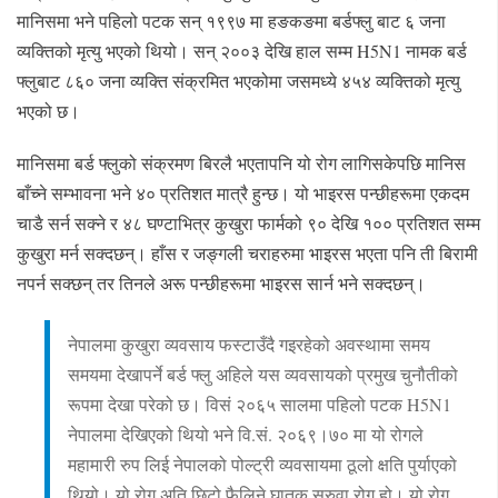
मानिसमा भने पहिलो पटक सन् १९९७ मा हङकङमा बर्डफ्लु बाट ६ जना
व्यक्तिको मृत्यु भएको थियो। सन् २००३ देखि हाल सम्म H5N1 नामक बर्ड
फ्लुबाट ८६० जना व्यक्ति संक्रमित भएकोमा जसमध्ये ४५४ व्यक्तिको मृत्यु
भएको छ।
मानिसमा बर्ड फ्लुको संक्रमण बिरलै भएतापनि यो रोग लागिसकेपछि मानिस
बाँच्ने सम्भावना भने ४० प्रतिशत मात्रै हुन्छ। यो भाइरस पन्छीहरूमा एकदम
चाडै सर्न सक्ने र ४८ घण्टाभित्र कुखुरा फार्मको ९० देखि १०० प्रतिशत सम्म
कुखुरा मर्न सक्दछन्। हाँस र जङ्गली चराहरुमा भाइरस भएता पनि ती बिरामी
नपर्न सक्छन् तर तिनले अरू पन्छीहरूमा भाइरस सार्न भने सक्दछन्।
नेपालमा कुखुरा व्यवसाय फस्टाउँदै गइरहेको अवस्थामा समय
समयमा देखापर्ने बर्ड फ्लु अहिले यस व्यवसायको प्रमुख चुनौतीको
रूपमा देखा परेको छ। विसं २०६५ सालमा पहिलो पटक H5N1
नेपालमा देखिएको थियो भने वि.सं. २०६९।७० मा यो रोगले
महामारी रुप लिई नेपालको पोल्ट्री व्यवसायमा ठूलो क्षति पुर्याएको
थियो। यो रोग अति छिटो फैलिने घातक सरुवा रोग हो। यो रोग