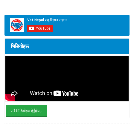
भिडियोहरू
सबै भिडियोहरू हेर्नुहोस्..