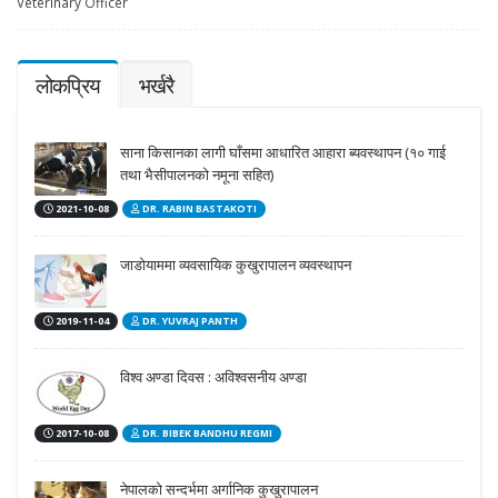
Veterinary Officer
लोकप्रिय
भर्खरै
साना किसानका लागी घाँसमा आधारित आहारा ब्यवस्थापन (१० गाई
तथा भैसीपालनको नमूना सहित)
2021-10-08
DR. RABIN BASTAKOTI
जाडोयाममा व्यवसायिक कुखुरापालन व्यवस्थापन
2019-11-04
DR. YUVRAJ PANTH
विश्व अण्डा दिवस : अविश्वसनीय अण्डा
2017-10-08
DR. BIBEK BANDHU REGMI
नेपालको सन्दर्भमा अर्गानिक कुखुरापालन