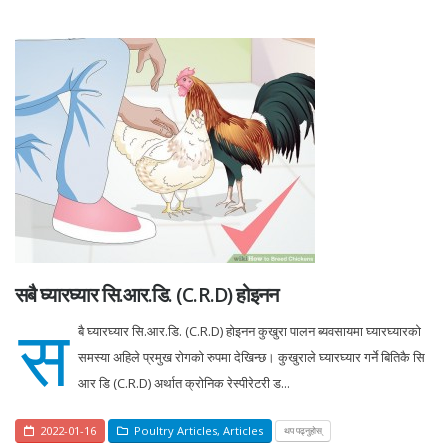
सबै घ्यारघ्यार सि.आर.डि. (C.R.D) होइनन
स
बै घ्यारघ्यार सि.आर.डि. (C.R.D) होइनन कुखुरा पालन ब्यवसायमा घ्यारघ्यारको
समस्या अहिले प्रमुख रोगको रुपमा देखिन्छ। कुखुराले घ्यारघ्यार गर्ने बितिकै सि
आर डि (C.R.D) अर्थात क्रोनिक रेस्पीरेटरी ड...
2022-01-16
Poultry Articles
,
Articles
थप पढ्नुहोस्