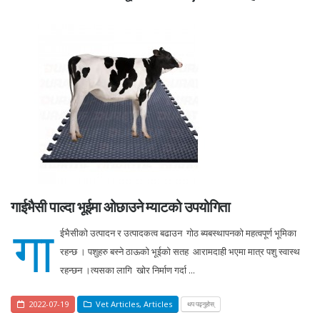
गाईभैसी पाल्दा भूईमा ओछाउने म्याटको उपयोगिता
गा
ईभैसीको उत्पादन र उत्पादकत्व बढाउन गोठ ब्यबस्थापनको महत्वपूर्ण भूमिका
रहन्छ । पशुहरु बस्ने ठाऊको भूईको सतह आरामदाही भएमा मात्र पशु स्वास्थ
रहन्छन ।त्यसका लागि खोर निर्माण गर्दा ...
2022-07-19
Vet Articles
,
Articles
थप पढ्नुहोस्