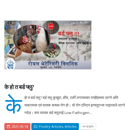
के हो त बर्ड फ्लु?
के
हो त बर्ड फ्लु? बर्ड फ्लु कुखुरा, हाँस, टर्की लगायतका पन्छीहरूमा लाग्ने अति
सक्रामक एवं घातक सरूवा रोग हो। यो रोग एभिएन इन्फ्लुएन्जा भाइरसले लाग्ने
गर्दछ। कम घातक बर्ड फ्लुलाई Low Pathogen...
2021-05-18
Poultry Articles
,
Articles
थप पढ्नुहोस्