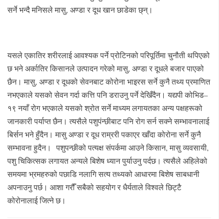
सर्ने भन्दै मनिसले मासु, अण्डा र दूध खान छाडेका छ्न्।
यसले एकातिर शरीरलाई आवश्यक पर्ने प्रोटिनको परिपूर्तिमा चुनौती थपिएको
छ भने अर्कातिर किसानले उत्पादन गरेको मासु, अण्डा र दूधले बजार पाएको
छैन। मासु, अण्डा र दूधको सेवनबाट कोरोना भाइरस सर्ने कुनै तथ्य प्रमाणित
नभएकाले यसको सेवन गर्दा कत्ति पनि डराउनु पर्ने देखिँदैन। यद्यपी कोभिड–
१९ नयाँ रोग भएकाले यसको श्रोत सर्ने माध्यम लगायतका अन्य पक्षहरूको
जानकारी पर्याप्त छैन। त्यसैले पशुपंन्छीबाट पनि रोग सर्न सक्ने सम्भावनालाई
बिर्सन भने हुँदैन। मासु अण्डा र दूध राम्ररी पकाएर खाँदा कोरोना सर्ने कुनै
सम्भावना हुदैन।
पशुपन्छीको पत्यक्ष संपर्कमा आउने किसान, मासु व्यवसायी,
पशु चिकित्सक लगायत अन्यले बिशेष ध्यान पुर्याउनु पर्दछ। त्यसैले अहिलेको
समयमा भ्रमहरुको पछाडि नलागि सत्य तथ्यको आधारमा बिशेष साबधानी
अपनाउनु पर्छ। आशा गरौँ सबैको सहयोग र धैर्यताले विश्वले छिट्टै
कोरोनालाई जित्ने छ।