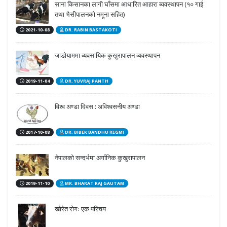
साना किसानका लागी घाँसमा आधारित आहारा ब्यवस्थापन (१० गाई
तथा भैसीपालनको नमूना सहित)
2021-10-08
DR. RABIN BASTAKOTI
जाडोयाममा व्यवसायिक कुखुरापालन व्यवस्थापन
2019-11-04
DR. YUVRAJ PANTH
विश्व अण्डा दिवस : अविश्वसनीय अण्डा
2017-10-08
DR. BIBEK BANDHU REGMI
नेपालको सन्दर्भमा अर्गानिक कुखुरापालन
2019-11-10
MR. BHARAT RAJ GAUTAM
खोरेत रोगः एक परिचय