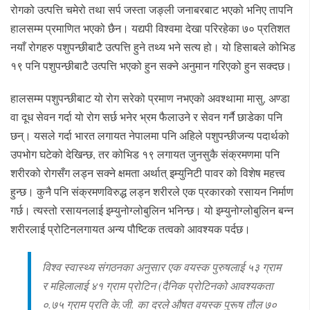
रोगको उत्पत्ति चमेरो तथा सर्प जस्ता जङ्ली जनाबरबाट भएको भनिए तापनि
हालसम्म प्रमाणित भएको छैन। यद्यपी विश्वमा देखा परिरहेका ७० प्रतिशत
नयाँ रोगहरु पशुपन्छीबाटै उत्पत्ति हुने तथ्य भने सत्य हो। यो हिसाबले कोभिड
१९ पनि पशुपन्छीबाटै उत्पत्ति भएको हुन सक्ने अनुमान गरिएको हुन सक्दछ।
हालसम्म पशुपन्छीबाट यो रोग सरेको प्रमाण नभएको अवश्थामा मासु, अण्डा
वा दूध सेवन गर्दा यो रोग सर्छ भनेर भ्रम फैलाउने र सेवन गर्नै छाडेका पनि
छन्। यसले गर्दा भारत लगायत नेपालमा पनि अहिले पशुपन्छीजन्य पदार्थको
उपभोग घटेको देखिन्छ, तर कोभिड १९ लगायत जुनसुकै संक्रमणमा पनि
शरीरको रोगसँग लड्न सक्ने क्षमता अर्थात् इम्युनिटी पावर को विशेष महत्त्व
हुन्छ। कुनै पनि संक्रमणविरुद्ध लड्न शरीरले एक प्रकारको रसायन निर्माण
गर्छ। त्यस्तो रसायनलाई इम्युनोग्लोबुलिन भनिन्छ। यो इम्युनोग्लोबुलिन बन्न
शरीरलाई प्रोटिनलगायत अन्य पौष्टिक तत्वको आवश्यक पर्दछ।
विश्व स्वास्थ्य संगठनका अनुसार एक वयस्क पुरुषलाई ५३ ग्राम
र महिलालाई ४१ ग्राम प्रोटिन (दैनिक प्रोटिनको आवश्यकता
०.७५ ग्राम प्रति के.जी. का दरले औषत वयस्क पुरूष तौल ७०