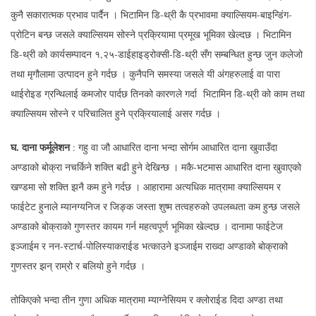
कुनै सकारात्मक प्रभाव पार्दैन । भिटामिन डि-थ्री कै प्रभावमा क्याल्सियम-बाइन्डिंग-
प्रोटिन बन्छ जसले क्याल्सियम सोस्ने प्रक्रियामा प्रमूख भूमिका खेल्दछ । भिटामिन
डि-थ्री को कार्यसम्पादन १,२५-डाईहाइड्रोक्सी-डि-थ्री सँग सम्बन्धित हुन्छ जुन कलेजो
तथा मृगौलामा उत्पादन हुने गर्दछ । कुनैपनि समस्या जसले यी अंगहरुलाई वा पारा
थाईरोइड ग्रन्थिलाई कमजोर पार्दछ तिनको कारणले गर्दा भिटामिन डि-थ्री को काम तथा
क्याल्सियम सोस्ने र परिचालित हुने प्रक्रियालाई असर गर्दछ ।
घ.
दाना
फर्मूलेशन
: गहु वा जौ आधारित दाना भन्दा सोर्गम आधारित दाना खुवाउँदा
अण्डाको बोक्रा नचर्किने शक्ति बढी हुने देखिन्छ । मकै-भटमास आधारित दाना खुवाएको
खण्डमा सो शक्ति झनै कम हुने गर्दछ । आहारामा अत्यधिक मात्रामा क्याल्सियम र
फाईटेट हुनाले म्यानग्यनिज र जिङ्क जस्ता शुष्म तत्वहरुको उपलब्धता कम हुन्छ जसले
अण्डाको बोक्राको गुणस्तर कायम गर्न महत्वपूर्ण भूमिका खेल्दछ । दानामा फाईटेज
इञ्जाईम र नन-स्टार्च-पोलिस्याकराईड भत्काउने इञ्जाईम राख्दा अण्डाको बोक्राको
गुणस्तर झन् राम्रो र बलियो हुने गर्दछ ।
तोकिएको भन्दा तीन गुणा अधिक मात्रामा म्याग्नेसियम र क्लोराईड दिदा अण्डा तथा