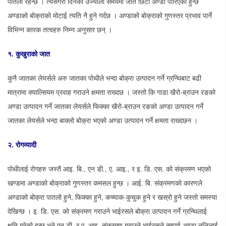
पातलो रहन्छ । त्यसैगरी दिनको उज्यालो समयमा जति छिटो अण्डा पारिएको हुन्छ
अण्डाको बोक्राको मोटाई त्यति नै हुने गर्दछ । अण्डाको बोक्राको गुणस्तर प्रभाव पार्ने
विभिन्न कारक तत्वहरु निम्न अनुसार छन् ।
१.
कुखुराको
जात
कुनै जातका लेयर्सले अरु जातका पोथीले भन्दा बोक्रा उत्पादन गर्ने ग्रन्थिबाट बढी
मात्रामा क्याल्सियम प्रवाह गराउने क्षमता राख्दछ । जस्तो कि गाडा खैरो-ब्राउन रङको
अण्डा उत्पादन गर्ने जातका लेयर्सले फिक्का खैरो-ब्राउन रङको अण्डा उत्पादन गर्ने
जातका लेयर्सले भन्दा बाक्लो बोक्रा भएको अण्डा उत्पादन गर्ने क्षमता राख्दछन ।
२.
रोगव्यादी
पोथीलाई रोगहरु जस्तै आइ. बि., एन डी., ए. आइ., र इ. डि. एस. को संक्रमण भएको
खण्डमा अण्डाको बोक्राको गुणस्तर कमसल हुन्छ । आई. बि. संक्रमणको कारणले
अण्डाको बोक्रा पातलो हुने, फिक्का हुने, कच्याक-कुचुक हुने र खस्रो हुने जस्तो समस्या
देखिन्छ । इ. डि. एस. को संक्रमण गराउने भाईरसले बोक्रा उत्पादन गर्ने ग्रन्थिलाई
क्षति गरेको हुन्छ भने एन डी. र ए. आइ. संक्रमण गराउने भाईरसले सम्पूर्ण अण्डा नलिलाई