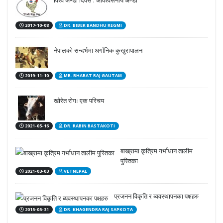
विश्व अण्डा दिवस : अविश्वसनीय अण्डा
2017-10-08
DR. BIBEK BANDHU REGMI
नेपालको सन्दर्भमा अर्गानिक कुखुरापालन
2019-11-10
MR. BHARAT RAJ GAUTAM
खोरेत रोगः एक परिचय
2021-05-16
DR. RABIN BASTAKOTI
बाख्रामा कृत्रिम गर्भाधान तालीम
पुस्तिका
2021-03-03
VETNEPAL
प्रजनन विकृति र ब्यवस्थापनका पक्षहरु
2015-05-31
DR. KHAGENDRA RAJ SAPKOTA