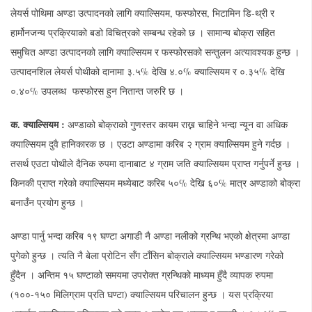
लेयर्स पोथिमा अण्डा उत्पादनको लागि क्याल्सियम, फस्फोरस, भिटामिन डि-थ्री र
हार्मोनजन्य प्रक्रियाको बडो विचित्रको सम्बन्ध रहेको छ । सामान्य बोक्रा सहित
समुचित अण्डा उत्पादनको लागि क्याल्सियम र फस्फोरसको सन्तुलन अत्यावश्यक हुन्छ ।
उत्पादनशिल लेयर्स पोथीको दानामा ३.५% देखि ४.०% क्याल्सियम र ०.३५% देखि
०.४०% उपलब्ध फस्फोरस हुन नितान्त जरुरि छ ।
क.
क्याल्सियम :
अण्डाको बोक्राको गुणस्तर कायम राख्न चाहिने भन्दा न्यून वा अधिक
क्याल्सियम दुवै हानिकारक छ । एउटा अण्डामा करिब २ ग्राम क्याल्सियम हुने गर्दछ ।
तसर्थ एउटा पोथीले दैनिक रुपमा दानाबाट ४ ग्राम जति क्याल्सियम प्राप्त गर्नुपर्ने हुन्छ ।
किनकी प्राप्त गरेको क्याल्सियम मध्येबाट करिब ५०% देखि ६०% मात्र अण्डाको बोक्रा
बनाउँन प्रयोग हुन्छ ।
अण्डा पार्नु भन्दा करिब १९ घण्टा अगाडी नै अण्डा नलीको ग्रन्थि भएको क्षेत्रमा अण्डा
पुगेको हुन्छ । त्यति नै बेला प्रोटिन सँग टाँसिन बोक्राले क्याल्सियम भण्डारण गरेको
हुँदैन । अन्तिम १५ घण्टाको समयमा उपरोक्त ग्रन्थिको माध्यम हुँदै व्यापक रुपमा
(१००-१५० मिलिग्राम प्रति घण्टा) क्याल्सियम परिचालन हुन्छ । यस प्रक्रिया