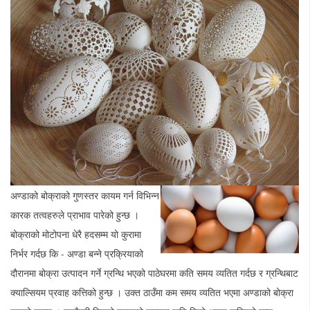
अण्डाको बोक्राको
गुणस्तर कायम गर्न विभिन्न
कारक तत्वहरुले प्राभाव पारेको हुन्छ ।
बोक्राको मोटोपना धेरै हदसम्म यो कुरामा
निर्भर गर्दछ कि - अण्डा बन्ने प्रक्रियाको
दौरानमा बोक्रा उत्पादन गर्ने ग्रन्थि भएको पाठेघरमा कति समय व्यतित गर्दछ र ग्रन्थिबाट
क्याल्सियम प्रवाह कत्तिको हुन्छ । उक्त ठाउँमा कम समय व्यतित भएमा अण्डाको बोक्रा