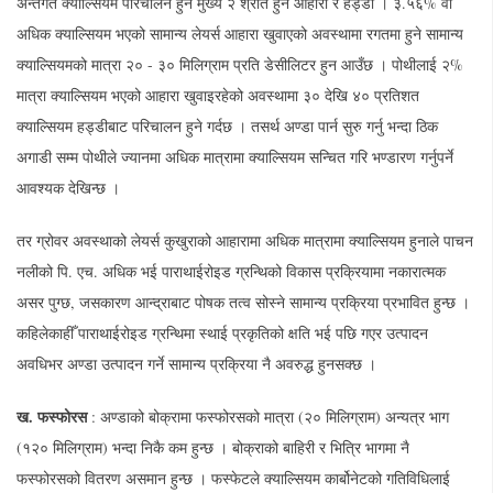
अन्तर्गत क्याल्सियम परिचालन हुने मुख्य २ श्रोत हुन आहारा र हड्डी । ३.५६% वा
अधिक क्याल्सियम भएको सामान्य लेयर्स आहारा खुवाएको अवस्थामा रगतमा हुने सामान्य
क्याल्सियमको मात्रा २० - ३० मिलिग्राम प्रति डेसीलिटर हुन आउँछ । पोथीलाई २%
मात्रा क्याल्सियम भएको आहारा खुवाइरहेको अवस्थामा ३० देखि ४० प्रतिशत
क्याल्सियम हड्डीबाट परिचालन हुने गर्दछ । तसर्थ अण्डा पार्न सुरु गर्नु भन्दा ठिक
अगाडी सम्म पोथीले ज्यानमा अधिक मात्रामा क्याल्सियम सन्चित गरि भण्डारण गर्नुपर्ने
आवश्यक देखिन्छ ।
तर ग्रोवर अवस्थाको लेयर्स कुखुराको आहारामा अधिक मात्रामा क्याल्सियम हुनाले पाचन
नलीको पि. एच. अधिक भई पाराथाईरोइड ग्रन्थिको विकास प्रक्रियामा नकारात्मक
असर पुग्छ, जसकारण आन्द्राबाट पोषक तत्व सोस्ने सामान्य प्रक्रिया प्रभावित हुन्छ ।
कहिलेकाहीँ पाराथाईरोइड ग्रन्थिमा स्थाई प्रकृतिको क्षति भई पछि गएर उत्पादन
अवधिभर अण्डा उत्पादन गर्ने सामान्य प्रक्रिया नै अवरुद्ध हुनसक्छ ।
ख. फस्फोरस
: अण्डाको बोक्रामा फस्फोरसको मात्रा (२० मिलिग्राम) अन्यत्र भाग
(१२० मिलिग्राम) भन्दा निकै कम हुन्छ । बोक्राको बाहिरी र भित्रि भागमा नै
फस्फोरसको वितरण असमान हुन्छ । फस्फेटले क्याल्सियम कार्बोनेटको गतिविधिलाई