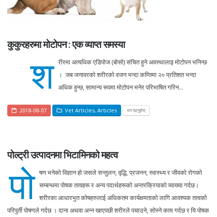
कुकुरहरुमा मोटोपन : एक व्याप्त समस्या
श
रीरमा अत्यधिक एडिपोज (बोसो) संचित हुने अवस्थालाइ मोटोपन भनिन्छ
। जब जनावरको शरीरको वजन भन्दा कम्तिमा २० प्रतिशत भन्दा
अधिक हुन्छ, सामान्य रूपमा मोटोपन भनेर परिभाषित गरिन...
2018-08-07
Vet Articles
,
Articles
थप पढ्नुहोस्
पोल्ट्री उत्पादनमा भिटामिनको महत्व
पो
षण भनेको विज्ञान हो जसले सन्तुलन, वृद्धि, प्रजनन, स्वास्थ्य र जीवको रोगको
सम्बन्धमा पोषक तत्वहरू र अन्य पदार्थहरूको अन्तरक्रियाको व्याख्या गर्दछ।
शरीरका आधारभुत कोषहरुलाई अधिकतम कार्यक्षमताको लागि आवश्यक तत्वको
परिपुर्ती पोषणले गर्दछ । दाना अथवा अन्न खाएपछी शरीरले पचाउने, सोस्ने काम गर्दछ र यि पोषक