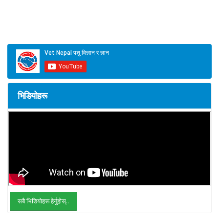
भिडियोहरू
सबै भिडियोहरू हेर्नुहोस्..