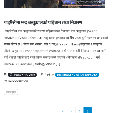
गाइभैसीमा मन्द ऋतुकालको पहिचान तथा निवारण
गाइभैसीमा मन्द ऋतुकालको समस्या पहिचान तथा निवारण: मन्द ऋतुकाल (Silent
Heat/Non Visible Oestrus) पशुपालक कृषकहरुका बीच एउटा ठूलो प्रजनन् समस्याको
रुपमा रहेको छ । बिषेश गरी भैसीमा, बढी दुधालु (Heavy milkers) पशुहरुमा र ब्याएपछि
पहिलो ऋतुकाल (First postpartum estrus) मा यो समस्या बढी देखिन्छ । यसका लागि
गाई भैसीले कहिले साढे रागो खोज्न सक्दछ भन्ने कुराको भविष्यवाणी (Prediction) गर्न
आवश्यक छ । कारणहरुः (Etiology and P [...]
भेटनेपाल
MARCH 14, 2019
DR. KHAGENDRA RAJ SAPKOTA
Reproduction
थप पढ्नुहोस्
(current)
|<
<
1
2