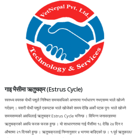
गाइ भैसीमा ऋतुचक्र (Estrus Cycle)
स्वस्थ्य वयस्क पोथी पशुले निश्चित समयावधिको अन्तरमा गर्भाधारण नभएसम्म भाले खोज्ने
गर्दछन् । यसरी पोथी पशुले एकपटक भाले खोजेको समय देखि अर्को पटक पुनः भाले खोज्ने
समयसम्मको अवधिलाई ऋतुचक्र Estrus Cycle भनिन्छ । विभिन्न जनावरहरुमा
ऋतुचक्रको अवधि फरक फरक हुन्छ । यो साधारणतया गाई भैंसीमा १८ देखि २४ दिन र
औषतमा २१ दिनको हुन्छ । ऋतुचक्रलाई निम्नानुसार ४ भागमा बाडिएको छ । १.पूर्व ऋतुकाल/