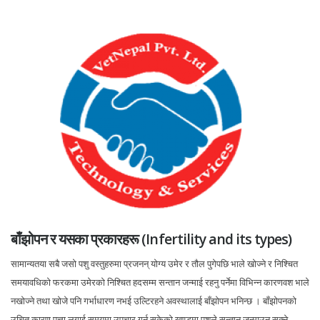
बाँझोपन र यसका प्रकारहरू (Infertility and its types)
सामान्यतया सबै जसो पशु वस्तुहरुमा प्रजनन् योग्य उमेर र तौल पुगेपछि भाले खोज्ने र निश्चित
समयावधिको फरकमा उमेरको निश्चित हदसम्म सन्तान जन्माई रहनु पर्नेमा विभिन्न कारणवश भाले
नखोज्ने तथा खोजे पनि गर्भाधारण नभई उल्टिरहने अवस्थालाई बाँझोपन भनिन्छ । बाँझोपनको
उचित कारण पत्ता लगाई समयमा उपचार गर्न सकेको खण्डमा पशुले सन्तान जन्माउन सक्ने