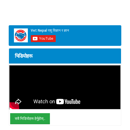
भिडियोहरू
सबै भिडियोहरू हेर्नुहोस्..