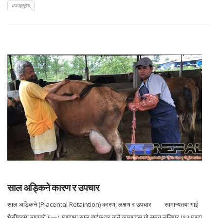
थप पढ्नुहोस्
साल अड्किने कारण र उपचार
साल अड्किने (Placental Retaintion) कारण, लक्षण र उपचार सामान्यतया गाई
भैसीहरुमा ब्याएको ६—८ घण्टामा साल झर्दछ तर कुनै कारणवस यो समय लम्बिएर (१२ घण्टा