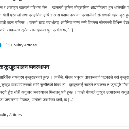
ै ठोस र अकाट्य खालको परिभाषा छैन । खासगरी कृषिमा तीव्रगतिमा औद्योगीकरण हुन थालेपछि 
ती प्रणाली तथा प्राकृतिक कृषि र खाद्य पदार्थ उत्पादन प्रणालीको संरक्षणको वहस शुरु हु
ाती वहस मानिन्छ । कस्तो खाद्य पदार्थलाइ अर्गानिक मान्न भन्ने विषयमा संसारभरी विभिन्न देश
्यपी सामान्यतः स्रोत साधनहरुका पुन प्रयोग गर् [...]
Poultry Articles
क कुखुरापालन व्यवस्थापन
 शारिरीक तापक्रम कुखुराहरुको हुन्छ । त्यसैले, मौसम अनुरुप तापक्रमको घटबढले गर्दा कुखुराम
ु कुखुरा व्यवसायीहरुको लागि चुनौतिको विषय हो। कुखुरालाई चाहिने तापक्रम त जुनसुकै मौष
्ने हुंदा सोही अनुसार व्यवस्थापन मिलाउनु पर्ने हुन्छ । जाडो मौषमले कुखुरा उत्पादनमा अतु
डा उत्पादनमा गिरावट, पानीको उपभोगमा कमी, ह्य [...]
ultry Articles