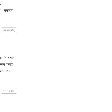
कल
ी), रानीखेत,
थप पढ्नुहोस्
 निर्भर गर्दछ
सियम प्रवाह
िटो अण्डा
थप पढ्नुहोस्