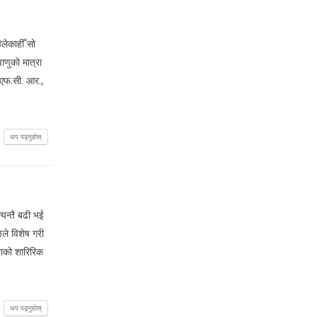
लेकाहीँ सो
ाणुको मात्रा
, एफ.सी. आर.,
थप पढ्नुहोस्
यन्तै बढी भई
ले विशेष गरी
ुराको शारिरिक
थप पढ्नुहोस्