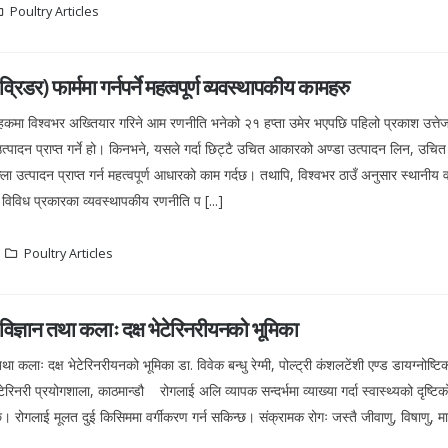
Poultry Articles
(व्रिडर) फार्ममा गर्नपर्ने महत्वपूर्ण व्यवस्थापकीय कामहरु
को हकमा विश्वभर अख्तियार गरिने आम रणनीति भनेको २१ हप्ता उमेर भएपछि पहिलो प्रकाश उत्ते
त्पादन प्राप्त गर्ने हो। किनभने, यसले गर्दा छिट्टै उचित आकारको अण्डा उत्पादन लिन, उचित 
ला उत्पादन प्राप्त गर्न महत्वपूर्ण आधारको काम गर्दछ। तथापि, विश्वभर ठाउँ अनुसार स्थानीय
 विविध प्रकारका व्यवस्थापकीय रणनीति प [...]
Poultry Articles
 विज्ञान तथा कलाः दक्ष भेटेरिनरीयनको भूमिका
तथा कलाः दक्ष भेटेरिनरीयनको भूमिका डा. विवेक बन्धु रेग्मी, पोल्ट्री कंशलटेंशी एण्ड डायग्नोष्ट
भेटेरिनरी प्रयोगशाला, काठमान्डौ रोगलाई अलि व्यापक सन्दर्भमा व्याख्या गर्दा स्वास्थ्यको दृष्ट
छ। रोगलाई मूलत दुई किसिममा वर्गीकरण गर्न सकिन्छ। संक्रामक रोगः जस्तै जीवाणु, विषाणु, माइक