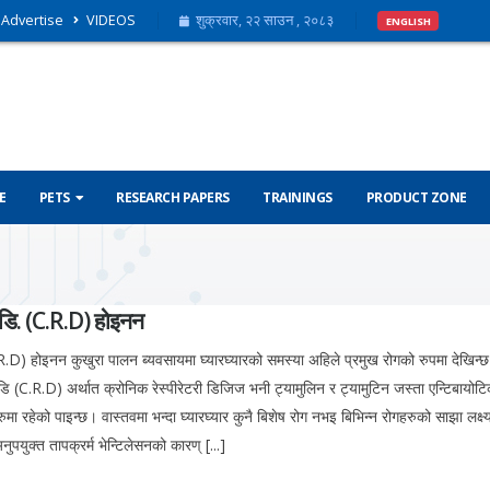
Advertise
VIDEOS
शुक्रवार, २२ साउन , २०८३
ENGLISH
E
PETS
RESEARCH PAPERS
TRAININGS
PRODUCT ZONE
र.डि. (C.R.D) होइनन
.R.D) होइनन कुखुरा पालन ब्यवसायमा घ्यारघ्यारको समस्या अहिले प्रमुख रोगको रुपमा देखिन्छ
 डि (C.R.D) अर्थात क्रोनिक रेस्पीरेटरी डिजिज भनी ट्यामुलिन र ट्यामुटिन जस्ता एन्टिबायोटिक प्
 रहेको पाइन्छ। वास्तवमा भन्दा घ्यारघ्यार कुनै बिशेष रोग नभइ बिभिन्न रोगहरुको साझा लक्ष
ुपयुक्त तापक्रर्म भेन्टिलेसनको कारण् [...]