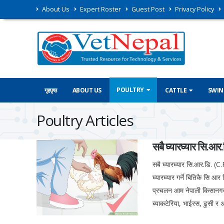
About Us
Expert Roster
Guest Post
Privacy Policy
POULTRY
गृहपृष्ठ
ABOUT US
CATTLE
SWIN
Poultry Articles
सबै घ्यारघ्यार सि.आ
सबै घ्यारघ्यार सि.आर.डि. (C
घ्यारघ्यार गर्ने बितिकै सि आर
प्रचलन आम नेपाली किसानगरुमा
ब्याकटेरिया, भाईरस, ढुसी र अन