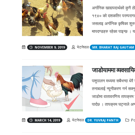
अर्गानिक खाद्यपदार्थको कुन
१९४० को दशकतिर परम्परागत खे
जसलाइ अर्गानिक कृषिका शुरुव
मापदण्डहरु रहेका पाइन्छ । यद
भेटनेपाल
NOVEMBER 9, 2019
MR. BHARAT RAJ GAUTAM
जाडोयाममा व्यवसायि
पशुपालन मध्यमा सबैभन्दा धेरै
तनाबलाई न्यूनीकरण गर्न सक्न
जाडोमा वातावरणिय तापक्रम घट
पार्दछ । तापक्रम घट्नाले अण्
भेटनेपाल
Po
MARCH 14, 2019
DR. YUVRAJ PANTH