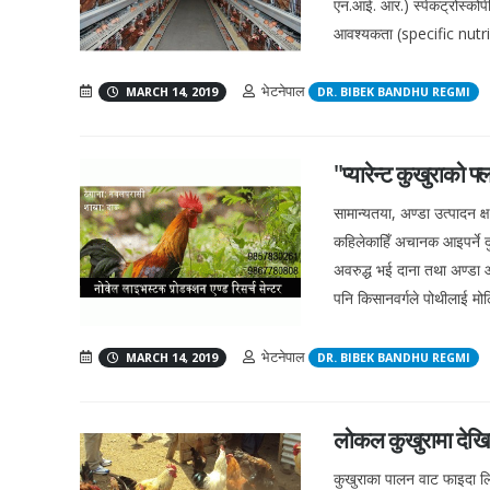
एन.आई. आर.) स्पेकट्रोस्को
आवश्यकता (specific nutrien
भेटनेपाल
MARCH 14, 2019
DR. BIBEK BANDHU REGMI
"प्यारेन्ट कुखुराको फ
सामान्यतया, अण्डा उत्पादन क्ष
कहिलेकाहिँ अचानक आइपर्ने दुर
अवरुद्ध भई दाना तथा अण्डा 
पनि किसानवर्गले पोथीलाई मोल्टि
भेटनेपाल
MARCH 14, 2019
DR. BIBEK BANDHU REGMI
लोकल कुखुरामा देखिन
कुखुराका पालन वाट फाइदा लिन 