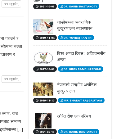
थप पढ्नुहोस्
2021-10-08
DR. RABIN BASTAKOTI
जाडोयाममा व्यवसायिक
कुखुरापालन व्यवस्थापन
जना गराउने र
2019-11-04
DR. YUVRAJ PANTH
संख्यामा चल्ला
विश्व अण्डा दिवस : अविश्वसनीय
 वातावरण र
अण्डा
2017-10-08
DR. BIBEK BANDHU REGMI
थप पढ्नुहोस्
नेपालको सन्दर्भमा अर्गानिक
कुखुरापालन
2019-11-10
MR. BHARAT RAJ GAUTAM
िक ल्याब, दाङ
खोरेत रोगः एक परिचय
िकोणबाट सामान्य
ोप्लाज्मा [...]
2021-05-16
DR. RABIN BASTAKOTI