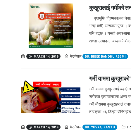
कुखुरालाई गर्मीको तन
पृष्ठभुमिः ग्रिष्मकालमा नेपा
भन्दा बढी) आसपास पुग्छ । वर
पनि बढ्छ । यस्तो अवस्थामा कु
अण्डा उत्पादन, अण्डाको बोक्र
भेटनेपाल
MARCH 14, 2019
DR. BIBEK BANDHU REGMI
गर्मी याममा कुखुराको
गर्मी याममा कुखुरालाई बढ्द
शरीरका कृयाकलापमा असर पर्द
गर्मी मौसममा कुखुराहरुले तना
तापक्रम ४६ डिग्री सेन्टिग्रेड
भेटनेपाल
Po
MARCH 14, 2019
DR. YUVRAJ PANTH