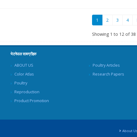
(current)
1
2
3
4
Showing 1 to 12 of 38
भेटनेपाल सामग्रीहरु
ABOUT US
Poultry Articles
Color Atlas
Research Papers
Poultry
Reproduction
Product Promotion
About U