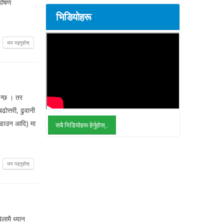
 पोषण
भिडियोहरू
थप पढ्नुहोस्
ाइन्छ । तर
ोत्तरी, ढुवानी
लकडाउन आदि) मा
सबै भिडियोहरू हेर्नुहोस्..
थप पढ्नुहोस्
लामै ध्यान