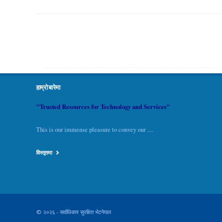
हाम्रो बारेमा
"Trusted Resources for Technology and Services"
This is our immense pleasure to convey our ....
विस्तृतमा
© २०२६ - सर्वाधिकार सुरक्षित भेटनेपाल