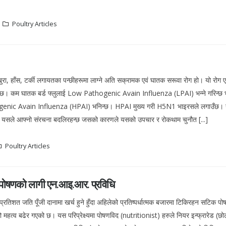
Poultry Articles
 कुखुरा, हाँस, टर्की लगायतका पन्छीहरूमा लाग्ने अति सक्रामक एवं घातक सरूवा रोग हो। यो रोग 
ने गर्दछ। कम घातक बर्ड फ्लुलाई Low Pathogenic Avain Influenza (LPAI) भन्ने गरिन्छ
hogenic Avain Influenza (HPAI) भनिन्छ। HPAI मुख्य गरी H5N1 भाइरसले लगाउँछ। 
े यसले आफ्नो संरचना बदलिरहन्छ जसको कारणले यसको उपचार र रोकथाम चुनौत [...]
Poultry Articles
ी पोषणको लागी एन.आइ.आर. प्रविधि
प्रतिशत जति पूँजी दानामा खर्च हुने हुँदा अहिलेको प्रतिष्पर्धात्मक बजारमा टिकिरहन सटिक पो
हत्व बढेर गएको छ। यस परिप्रेक्ष्यमा पोषणविद (nutritionist) हरुले नियर इन्फ्रारेड (छ