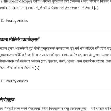
पी (NIR spectroscopy) प्रविधि अंगालेर कुखुराको उमेर (अवस्था र जात विशेषको निश्चित
t requirement) लाई परिपूर्ति गरी अधिकतम प्रोटिन उत्पादन गर्न टेवा दि [...]
Poultry Articles
्लकमा मोल्टिंग कार्यक्रम"
मतामा ह्राश आइसकेको बुढी पोथी कुखुराहरुको उत्पादकत्व वृद्दि गर्न भनि मोल्टिंग गर्ने गरेको प
घटनाजन्य परिस्थिति जस्तै: अण्डा/चल्ला को मुल्यमा व्यापक गिरावट, दानाको मुल्यमा व्यापक बढ
ओसार-पोसार गर्न नसकेको अवस्था (बन्द, हड्ताल, कर्फ्यु, भुकम्प, अन्य प्राकृतिक प्रकोप, 
ंग गर्ने गरेको वा मोल्टिंग गर [...]
Poultry Articles
े रोगहरु
यिनलाई लाग्न सक्ने रोगहरुलाई वेलैमा नियन्त्रणमा राख्नु आवश्यक हुन्छ । यदि रोगहरु वारे बे