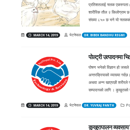
प्रतिशतलाई फ्लक एकरुपता 
शारीरिक तौल २ किलोग्राम छ
संख्या ८५० छ भने यो फ्लकक
भेटनेपाल
MARCH 14, 2019
DR. BIBEK BANDHU REGMI
पोल्ट्री उत्पादनमा भ
पोषण भनेको विज्ञान हो जसले स
अन्तरक्रियाको व्याख्या गर्
अथवा अन्न खाएपछी शरीरले पचा
सम्पादनको लागि । कुखुराको शरि
भेटनेपाल
Po
MARCH 14, 2019
DR. YUVRAJ PANTH
कुखुरापालन व्यवसा