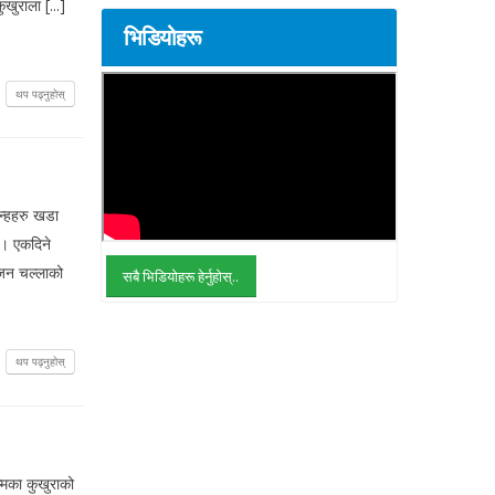
खुराला [...]
भिडियोहरू
थप पढ्नुहोस्
न्हहरु खडा
 । एकदिने
वजन चल्लाको
सबै भिडियोहरू हेर्नुहोस्..
थप पढ्नुहोस्
मका कुखुराको