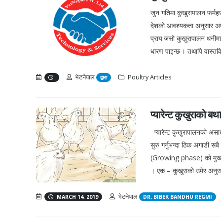
जुन गतिमा कुखुरापालन फर्महर
देशको आवश्यकता अनुसार अपेक
प्राय:जसो कुखुरापालन धनीमान
धारण पाइन्छ । तथापि वास्तव
भेटनेपाल
Poultry Articles
द्वारा
प्यारेन्ट कुखुराको 
प्यारेन्ट कुखुरापालनको असाध्
सुरु गर्नुभन्दा ठिक अगाडी 
(Growing phase) को मुख्य ध्य
। एक – कुखुराको उमेर अनुस
भेटनेपाल
MARCH 14, 2019
DR. BIBEK BANDHU REGMI