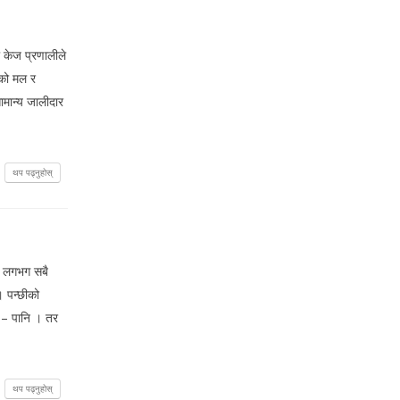
ी केज प्रणालीले
ईको मल र
सामान्य जालीदार
थप पढ्नुहोस्
को लगभग सबै
। पन्छीको
ो – पानि । तर
थप पढ्नुहोस्