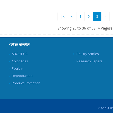
(current)
|<
<
1
2
3
4
Showing 25 to 36 of 38 (4 Pages)
भेटनेपाल सामग्रीहरु
ABOUT US
Poultry Articles
Color Atlas
Research Papers
Poultry
Reproduction
Product Promotion
About U