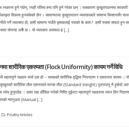
ू स्थापना हुने गर्छन्, त्यही गतिमा बन्द पनि हुने गरेका छन् । यसकारण कुखुरापालनमा सरकारी
्षाकृत विकास हुनसकेको छैन । सामान्यतया कुखुरापालन व्यवसायबारे सामान्य किसानसँग सल्ला
ीले गर्ने व्यवसाय हो, हामी सामान्य गाउँले कृषकलाई यसको के काम ? हामी यसमा सफल हुन सक्त
िकता योभन्दा अर्कै छ । यो व्यवसाय असफल ह [...]
बथानमा शारीरिक एकरुपता (Flock Uniformity) कायम गर्ने विधि
यै महत्वपूर्ण पक्षहरु मध्ये एक हो – फ्लकको शारीरिक वृद्धिमा नियन्त्रण र एकरुपता कायम । पोथ
सबै कुखुराको शारीरिक तौल एकनासले मानक तौल (Standard Weight) पु¥याउनु नै हुर्कदो अव
ेय हुनुपर्दछ । उक्त लक्ष हाँसिल गर्नको निम्ति दुईवटा महत्वपूर्ण पक्षहरुमा ध्यान दिन निता
ारको म्यानुअल (Manual [...]
Poultry Articles