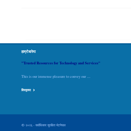
हाम्रो बारेमा
"Trusted Resources for Technology and Services"
This is our immense pleasure to convey our ....
विस्तृतमा
© २०२६ - सर्वाधिकार सुरक्षित भेटनेपाल