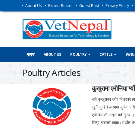
About Us
Expert Roster
Guest Post
Privacy Policy
गृहपृष्ठ
ABOUT US
POULTRY
CATTLE
SWIN
Poultry Articles
कुखुरामा एमोनिया ग्
सबै कुखुराको खोर भित्रको हाव
सुली कुहिने क्रममा युरिक एस
एमोनियाको मात्रा बढी हुन्छ ।
भित्र हावाको वहाव (अर्थात भे