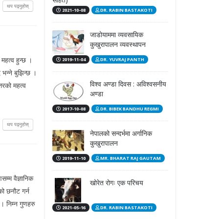
थप पढ्नुहोस्
2021-10-08
DR. RABIN BASTAKOTI
जाडोयाममा व्यवसायिक
कुखुरापालन व्यवस्थापन
महत्व हुन्छ ।
2019-11-04
DR. YUVRAJ PANTH
भन्ने बुझिन्छ ।
विश्व अण्डा दिवस : अविश्वसनीय
्तरको महत्व
अण्डा
2017-10-08
DR. BIBEK BANDHU REGMI
थप पढ्नुहोस्
नेपालको सन्दर्भमा अर्गानिक
कुखुरापालन
2019-11-10
MR. BHARAT RAJ GAUTAM
म्म वैज्ञानिक
खोरेत रोगः एक परिचय
को छनौट गर्न
 निम्न गुणहरु
2021-05-16
DR. RABIN BASTAKOTI