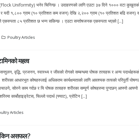
(Flock Uniformity) भनेर चिनिन्छ । उदाहरणको लागि एउटा ३७ दिने १००० वटा कुखुरा
 र यदी १,८०० ग्राम (१० प्रतिशत कम वजन) देखि २,२०० ग्राम (१० प्रतिशत बढि वजन) स
ो एकरुपता ८५ प्रतिशत छ भन्न सकिन्छ । एउटा सन्तोषजनक एकरुपता भएको [...]
Poultry Articles
िटामिनको महत्व
न्तुलन, वृद्धि, प्रजनन, स्वास्थ्य र जीवको रोगको सम्बन्धमा पोषक तत्वहरू र अन्य पदार्थहरूक
दछ। शरीरका आधारभुत कोषहरुलाई अधिकतम कार्यक्षमताको लागि आवश्यक तत्वको परिपुर्ती पोषणल
उने, सोस्ने काम गर्दछ र यि पोषक तत्वहरु शरीरका सम्पूर्ण कोषहरुमा पुग्दछन् आफ्नो आफ्नो 
रमा कार्बोहाइड्रेटस, चिल्लो पदार्थ (फ्याट), प्रोटिन [...]
ultry Articles
य किन असफल ?