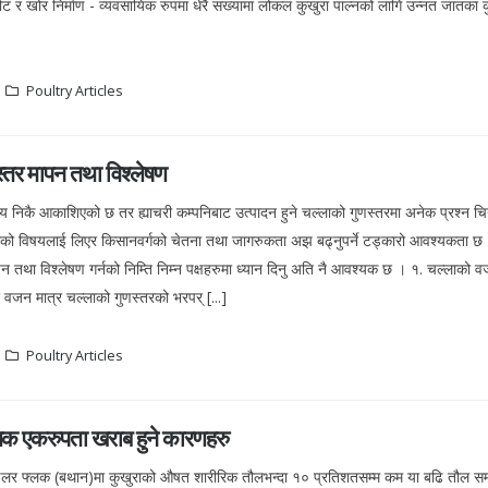
ौट र खोर निर्माण - व्यवसायिक रुपमा धेरै संख्यामा लोकल कुखुरा पाल्नको लागि उन्नत जातका कु
Poultry Articles
्तर मापन तथा विश्लेषण
निकै आकाशिएको छ तर ह्याचरी कम्पनिबाट उत्पादन हुने चल्लाको गुणस्तरमा अनेक प्रश्न चि
को विषयलाई लिएर किसानवर्गको चेतना तथा जागरुकता अझ बढ्नुपर्ने टड्कारो आवश्यकता छ
न तथा विश्लेषण गर्नको निम्ति निम्न पक्षहरुमा ध्यान दिनु अति नै आवश्यक छ । १. चल्लाको 
जन मात्र चल्लाको गुणस्तरको भरपर् [...]
Poultry Articles
लक एकरुपता खराब हुने कारणहरु
लर फ्लक (बथान)मा कुखुराको औषत शारीरिक तौलभन्दा १० प्रतिशतसम्म कम या बढि तौल सम्