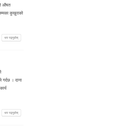
को औषत
म्मका कुखुराको
थप पढ्नुहोस्
ो
े गर्दछ । दाना
कार्य
थप पढ्नुहोस्