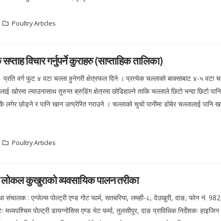
Poultry Articles
क सप्ताह विचार गर्नुपर्ने कुराहरु (साप्ताहिक तालिका)
प्रति वर्ग फुट ४ वटा चल्ला हुनेगरी क्षेत्रफल दिने । प्रत्येक चल्लाको बाक्साबाट ४-५ वटा 
लाई खोरमा ल्याउनासाथ तुरुन्त ब्रुडिंग क्षेत्रमा छोडिहाल्ने ताकि चल्लाले छिटो भन्दा छिटो प
ै लगेर छोड्ने र पानि खान उत्प्रेरित गराउने । चल्लाको चुचो पानीमा डोबेर चल्लालाई पानि खा
Poultry Articles
ागि लोकल कुखुराको व्यवसायिक पालन तरीका
तथा संचालक : एन्जेल्स पोल्ट्री एण्ड गोट फार्म, सतबरिया, लमही-८, देउखुरी, दाङ, फोन नं.
भेटः मध्यपश्चिम पोल्ट्री डायग्नोसिस एण्ड भेट फर्मा, तुलसीपुर, दाङ प्राविधिक निर्देशकः हाइजिन ए