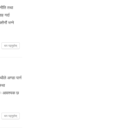
 नीति तथा
ह गर्दा
ैनौं भन्ने
थप पढ्नुहोस्
ीले अण्डा पार्न
स्था
न्तः आवश्यक छ
थप पढ्नुहोस्