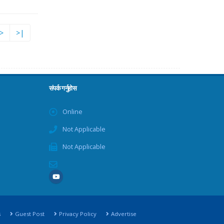
>
>|
संपर्क गर्नुहोस
Online
Not Applicable
Not Applicable
s
Guest Post
Privacy Policy
Advertise