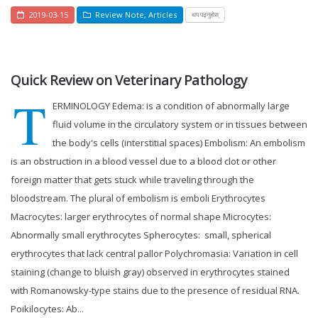
2019-03-15
Review Note
,
Articles
थप पढ्नुहोस्
Quick Review on Veterinary Pathology
T
ERMINOLOGY Edema: is a condition of abnormally large
fluid volume in the circulatory system or in tissues between
the body's cells (interstitial spaces) Embolism: An embolism
is an obstruction in a blood vessel due to a blood clot or other
foreign matter that gets stuck while traveling through the
bloodstream. The plural of embolism is emboli Erythrocytes
Macrocytes: larger erythrocytes of normal shape Microcytes:
Abnormally small erythrocytes Spherocytes: small, spherical
erythrocytes that lack central pallor Polychromasia: Variation in cell
staining (change to bluish gray) observed in erythrocytes stained
with Romanowsky-type stains due to the presence of residual RNA.
Poikilocytes: Ab...