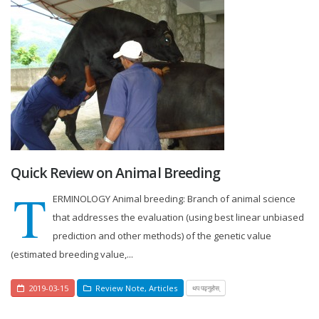
Quick Review on Animal Breeding
T
ERMINOLOGY Animal breeding: Branch of animal science
that addresses the evaluation (using best linear unbiased
prediction and other methods) of the genetic value
(estimated breeding value,...
2019-03-15
Review Note
,
Articles
थप पढ्नुहोस्