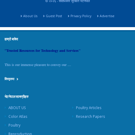
© २०२६ - सर्वाधिकार सुरक्षित भेटनेपाल
About Us
Guest Post
Privacy Policy
Advertise
हाम्रो बारेमा
"Trusted Resources for Technology and Services"
This is our immense pleasure to convey our ....
विस्तृतमा
भेटनेपाल सामग्रीहरु
ABOUT US
Poultry Articles
Color Atlas
Research Papers
Poultry
Reproduction