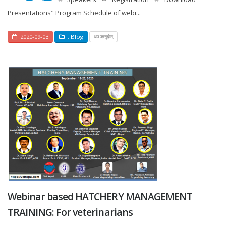
Presentations" Program Schedule of webi...
2020-09-03
,
Blog
थप पढ्नुहोस्
Webinar based HATCHERY MANAGEMENT
TRAINING: For veterinarians