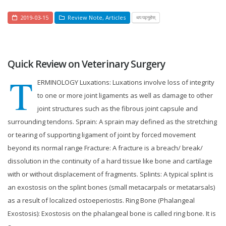
2019-03-15
Review Note
,
Articles
थप पढ्नुहोस्
Quick Review on Veterinary Surgery
T
ERMINOLOGY Luxations: Luxations involve loss of integrity
to one or more joint ligaments as well as damage to other
joint structures such as the fibrous joint capsule and
surrounding tendons. Sprain: A sprain may defined as the stretching
or tearing of supporting ligament of joint by forced movement
beyond its normal range Fracture: A fracture is a breach/ break/
dissolution in the continuity of a hard tissue like bone and cartilage
with or without displacement of fragments. Splints: A typical splint is
an exostosis on the splint bones (small metacarpals or metatarsals)
as a result of localized ostoeperiostis. Ring Bone (Phalangeal
Exostosis): Exostosis on the phalangeal bone is called ring bone. It is