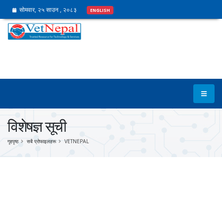
सोमवार, २५ साउन , २०८३
ENGLISH
विशेषज्ञ सूची
गृहपृष्ठ
सबै प्रोफाइलहरू
VETNEPAL