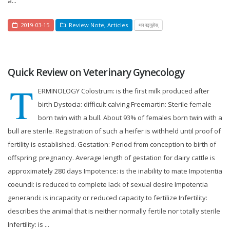
a...
2019-03-15
Review Note
,
Articles
थप पढ्नुहोस्
Quick Review on Veterinary Gynecology
T
ERMINOLOGY Colostrum: is the first milk produced after
birth Dystocia: difficult calving Freemartin: Sterile female
born twin with a bull. About 93% of females born twin with a
bull are sterile. Registration of such a heifer is withheld until proof of
fertility is established. Gestation: Period from conception to birth of
offspring; pregnancy. Average length of gestation for dairy cattle is
approximately 280 days Impotence: is the inability to mate Impotentia
coeundi: is reduced to complete lack of sexual desire Impotentia
generandi: is incapacity or reduced capacity to fertilize Infertility:
describes the animal that is neither normally fertile nor totally sterile
Infertility: is ...