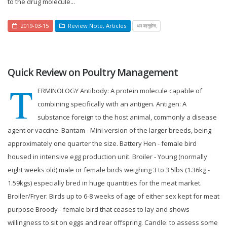
to the drug molecule...
2019-03-15
Review Note
,
Articles
थप पढ्नुहोस्
Quick Review on Poultry Management
T
ERMINOLOGY Antibody: A protein molecule capable of
combining specifically with an antigen. Antigen: A
substance foreign to the host animal, commonly a disease
agent or vaccine. Bantam - Mini version of the larger breeds, being
approximately one quarter the size. Battery Hen - female bird
housed in intensive egg production unit. Broiler - Young (normally
eight weeks old) male or female birds weighing 3 to 3.5lbs (1.36kg -
1.59kgs) especially bred in huge quantities for the meat market.
Broiler/Fryer: Birds up to 6-8 weeks of age of either sex kept for meat
purpose Broody - female bird that ceases to lay and shows
willingness to sit on eggs and rear offspring. Candle: to assess some