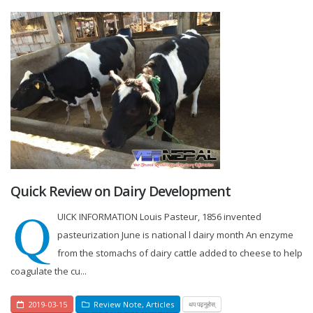
Quick Review on Dairy Development
Q
UICK INFORMATION Louis Pasteur, 1856 invented
pasteurization June is national l dairy month An enzyme
from the stomachs of dairy cattle added to cheese to help
coagulate the cu...
2019-03-15
Review Note
,
Articles
थप पढ्नुहोस्