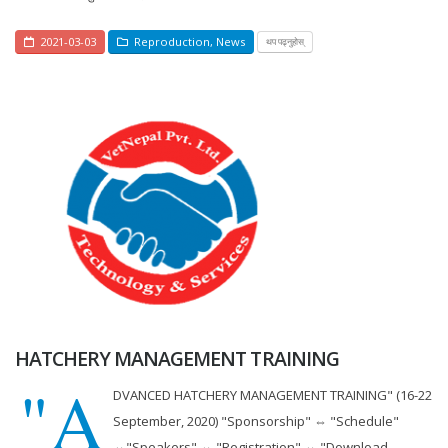
2021-03-03
Reproduction
,
News
थप पढ्नुहोस्
HATCHERY MANAGEMENT TRAINING
"A
DVANCED HATCHERY MANAGEMENT TRAINING" (16-22
September, 2020) "Sponsorship" ⇔ "Schedule"
⇔"Speakers" ⇔ "Registration" ⇔ "Download