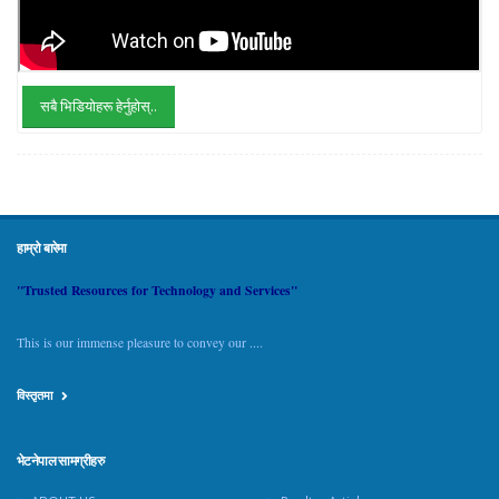
सबै भिडियोहरू हेर्नुहोस्..
हाम्रो बारेमा
"Trusted Resources for Technology and Services"
This is our immense pleasure to convey our ....
विस्तृतमा
भेटनेपाल सामग्रीहरु