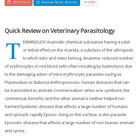
2019-03-15
Review Note
,
Articles
थप पढ्नुहोस्
Quick Review on Veterinary Parasitology
T
ERMINOLIGY Acaricide: chemical substance having a cidal
or lethal effect on the Acarida, a subclass of the athropods
to which ticks and mites belong. Anaemia: reduced number
of erythrocytes or red blood cells often resulting by haemolysis due
to the damaging action of intra erythrocytic parasites suchg as
Plasmodium or Babesia Anthroponoses: human diseases that can
be transmitted to animals Commensalism: when one symbiont, the
commensal, benefits and the other animal is neither helped nor
harmed Epidemic: disease that affects a large number of humans
and spreads rapidly Epizoic: living on the surface; a skin parasite
Epizootic: disease that affects a large number of non-human animals
and sprea...