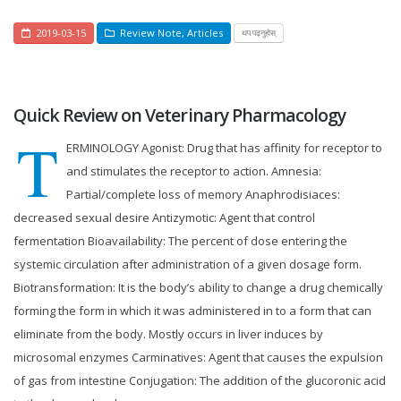
2019-03-15
Review Note
,
Articles
थप पढ्नुहोस्
Quick Review on Veterinary Pharmacology
T
ERMINOLOGY Agonist: Drug that has affinity for receptor to
and stimulates the receptor to action. Amnesia:
Partial/complete loss of memory Anaphrodisiaces:
decreased sexual desire Antizymotic: Agent that control
fermentation Bioavailability: The percent of dose entering the
systemic circulation after administration of a given dosage form.
Biotransformation: It is the body’s ability to change a drug chemically
forming the form in which it was administered in to a form that can
eliminate from the body. Mostly occurs in liver induces by
microsomal enzymes Carminatives: Agent that causes the expulsion
of gas from intestine Conjugation: The addition of the glucoronic acid